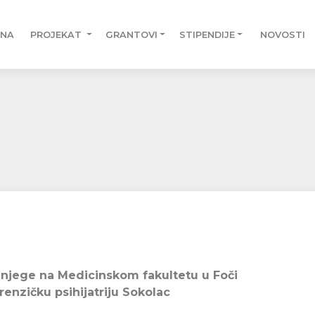
TNA
PROJEKAT
GRANTOVI
STIPENDIJE
NOVOSTI
e njege na Medicinskom fakultetu u Foči
enzičku psihijatriju Sokolac