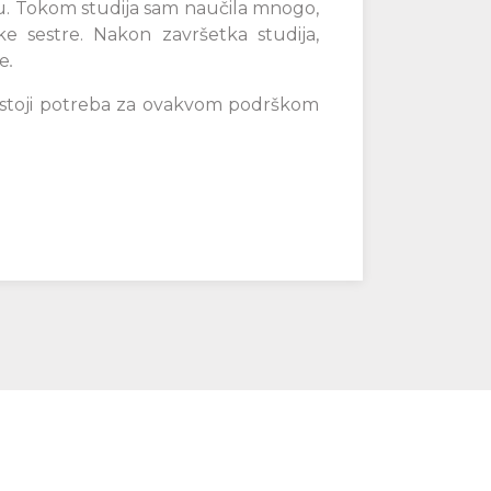
ju. Tokom studija sam naučila mnogo,
ke sestre. Nakon završetka studija,
je
.
 postoji potreba za ovakvom podrškom