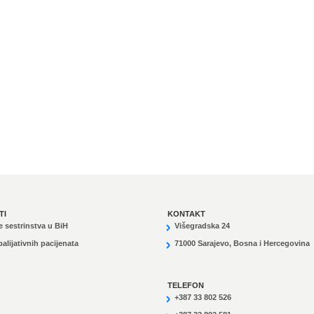
TI
KONTAKT
e sestrinstva u BiH
Višegradska 24
alijativnih pacijenata
71000 Sarajevo, Bosna i Hercegovina
TELEFON
+387 33 802 526