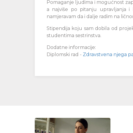
Pomaganje ljudima i mogućnost zapos
a najviše po pitanju upravljanja i
namjeravam da i dalje radim na ličn
Stipendija koju sam dobila od proje
studentima sestrinstva.
Dodatne informacije:
Diplomski rad -
Zdravstvena njega pac