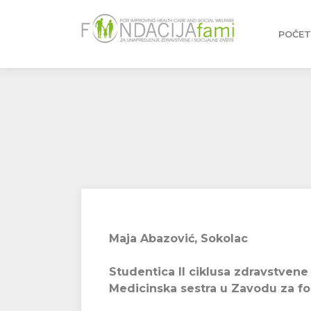
POČE
Maja Abazović, Sokolac
Studentica II ciklusa zdravstven
Medicinska sestra u Zavodu za for