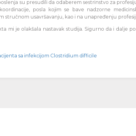
lenja su presudili da odaberem sestrinstvo za profesi
 koordinacije, posla kojim se bave nadzorne medicins
om stručnom usavršavanju, kao i na unapređenju profesi
kta mi je olakšala nastavak studija. Sigurno da i dalje
ijenta sa infekcijom Clostridium difficile